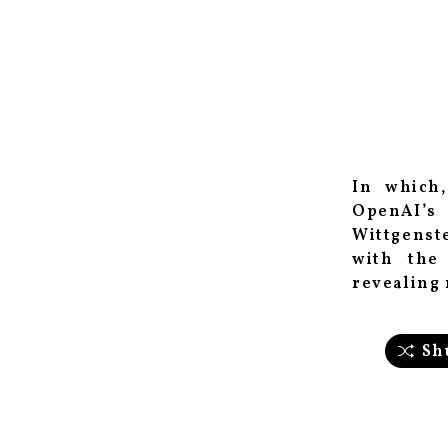
In which,
OpenAI’s 
Wittgenste
with the
revealing 
Sh