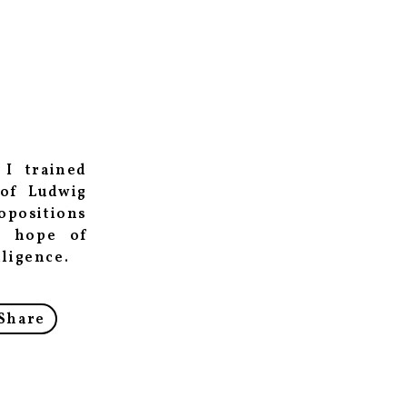
 I trained
 of Ludwig
ropositions
e hope of
lligence.
Share