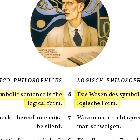
GICO-PHILOSOPHICUS
LOGISCH-PHILOSOP
8
ymbolic sentence is the
Das Wesen des symboli
logical form.
logische Form.
7
eak, thereof one must
Wovon man nicht spre
be silent.
man schweigen.