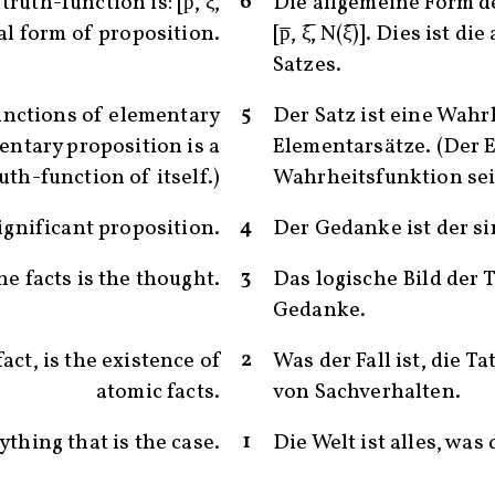
6
uth-function is: [p̅, ξ̅,
Die allgemeine Form d
ral form of proposition.
[p̅, ξ̅, N(ξ̅)]. Dies ist 
Satzes.
5
unctions of elementary
Der Satz ist eine Wahr
entary proposition is a
Elementarsätze. (Der E
uth-function of itself.)
Wahrheitsfunktion sein
4
ignificant proposition.
Der Gedanke ist der si
3
he facts is the thought.
Das logische Bild der 
Gedanke.
2
act, is the existence of
Was der Fall ist, die T
atomic facts.
von Sachverhalten.
1
ything that is the case.
Die Welt ist alles, was d