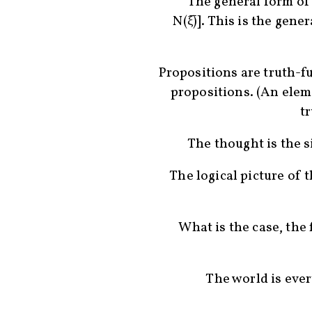
The general form of tr
N(ξ̅)]. This is the gene
Propositions are truth-f
propositions. (An elem
tr
The thought is the s
The logical picture of t
What is the case, the f
The world is ever