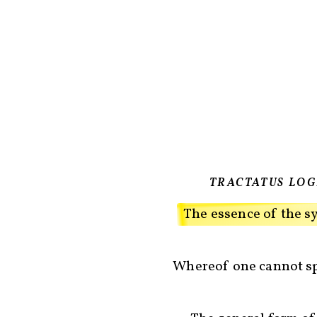
TRACTATUS LO
The essence of the s
Whereof one cannot sp