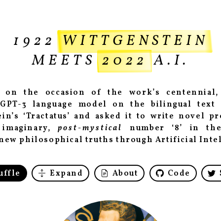
1922
WITTGENSTEIN
MEETS
2022
A.I.
 on the occasion of the work’s centennial,
GPT-3 language model on the bilingual text
in’s ‘Tractatus’ and asked it to write novel p
 imaginary,
post-mystical
number ‘8’ in th
new philosophical truths through Artificial Inte
uffle
Expand
About
Code