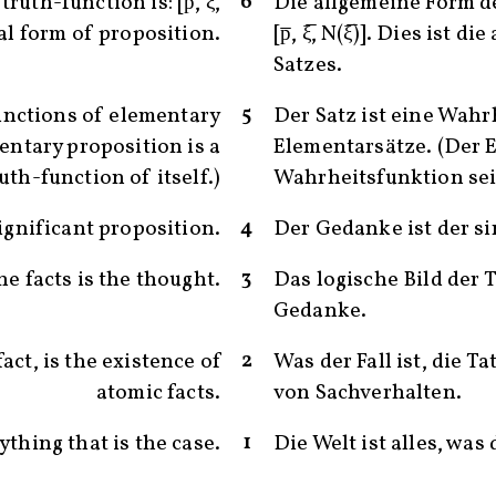
6
uth-function is: [p̅, ξ̅,
Die allgemeine Form d
ral form of proposition.
[p̅, ξ̅, N(ξ̅)]. Dies ist 
Satzes.
5
unctions of elementary
Der Satz ist eine Wahr
entary proposition is a
Elementarsätze. (Der E
uth-function of itself.)
Wahrheitsfunktion sein
4
ignificant proposition.
Der Gedanke ist der si
3
he facts is the thought.
Das logische Bild der 
Gedanke.
2
act, is the existence of
Was der Fall ist, die T
atomic facts.
von Sachverhalten.
1
ything that is the case.
Die Welt ist alles, was d