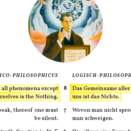
GICO-PHILOSOPHICUS
LOGISCH-PHILOSOP
8
 all phenomena except
Das Gemeinsame aller
rselves is the Nothing.
uns ist das Nichts.
7
eak, thereof one must
Wovon man nicht spre
be silent.
man schweigen.