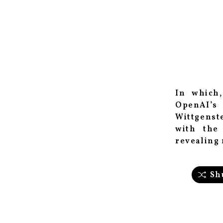
In which,
OpenAI’s 
Wittgenste
with the
revealing 
Sh