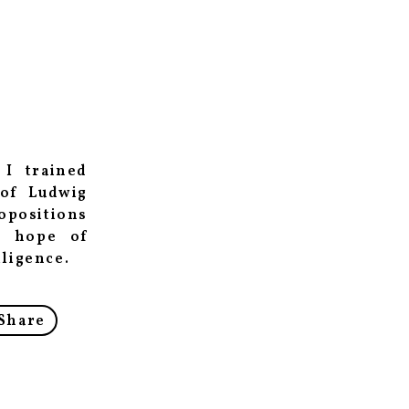
 I trained
 of Ludwig
ropositions
e hope of
lligence.
Share