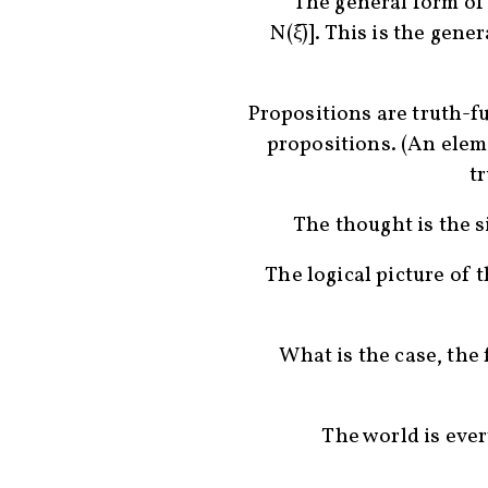
The general form of tr
N(ξ̅)]. This is the gene
Propositions are truth-f
propositions. (An elem
tr
The thought is the s
The logical picture of t
What is the case, the f
The world is ever