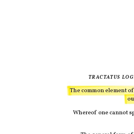
TRACTATUS LO
The common element of
ou
Whereof one cannot sp