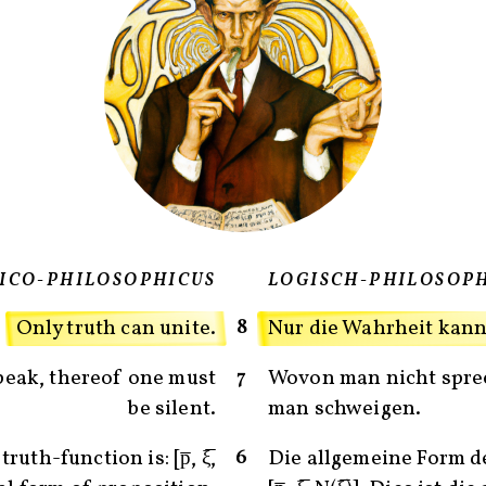
GICO-PHILOSOPHICUS
LOGISCH-PHILOSOP
8
Only truth can unite.
Nur die Wahrheit kann
7
eak, thereof one must
Wovon man nicht spre
be silent.
man schweigen.
6
uth-function is: [p̅, ξ̅,
Die allgemeine Form d