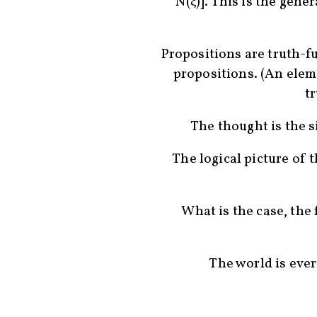
N(ξ̅)]. This is the gene
Propositions are truth-f
propositions. (An elem
tr
The thought is the s
The logical picture of t
What is the case, the f
The world is ever