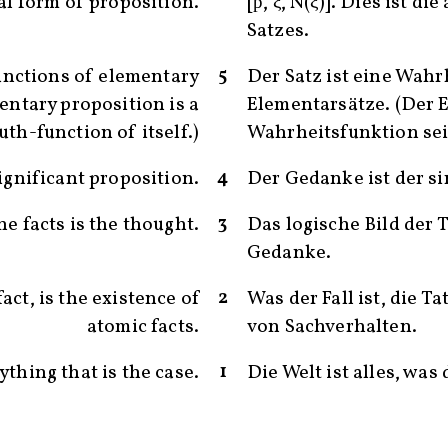
ral form of proposition.
[p̅, ξ̅, N(ξ̅)]. Dies ist 
Satzes.
5
unctions of elementary
Der Satz ist eine Wahr
entary proposition is a
Elementarsätze. (Der E
uth-function of itself.)
Wahrheitsfunktion sein
4
ignificant proposition.
Der Gedanke ist der si
3
he facts is the thought.
Das logische Bild der 
Gedanke.
2
act, is the existence of
Was der Fall ist, die T
atomic facts.
von Sachverhalten.
1
ything that is the case.
Die Welt ist alles, was d