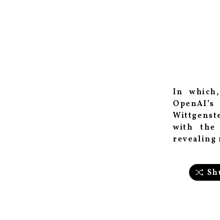
In which,
OpenAI’s 
Wittgenste
with the
revealing 
Sh