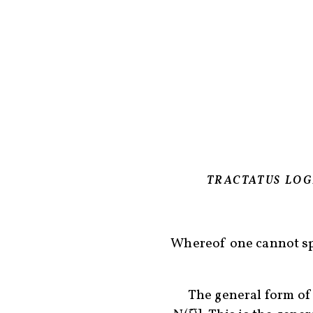
TRACTATUS LO
Whereof one cannot sp
The general form of tr