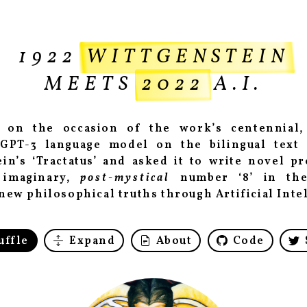
1922
WITTGENSTEIN
MEETS
2022
A.I.
 on the occasion of the work’s centennial,
GPT-3 language model on the bilingual text
in’s ‘Tractatus’ and asked it to write novel p
 imaginary,
post-mystical
number ‘8’ in th
new philosophical truths through Artificial Inte
uffle
Expand
About
Code