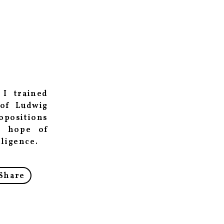
 I trained
 of Ludwig
ropositions
e hope of
lligence.
Share