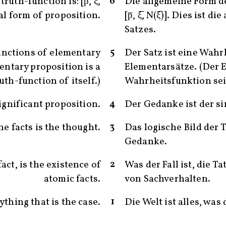
6
uth-function is: [p̅, ξ̅,
Die allgemeine Form d
ral form of proposition.
[p̅, ξ̅, N(ξ̅)]. Dies ist 
Satzes.
5
unctions of elementary
Der Satz ist eine Wahr
entary proposition is a
Elementarsätze. (Der E
uth-function of itself.)
Wahrheitsfunktion sein
4
ignificant proposition.
Der Gedanke ist der si
3
he facts is the thought.
Das logische Bild der 
Gedanke.
2
act, is the existence of
Was der Fall ist, die T
atomic facts.
von Sachverhalten.
1
ything that is the case.
Die Welt ist alles, was d