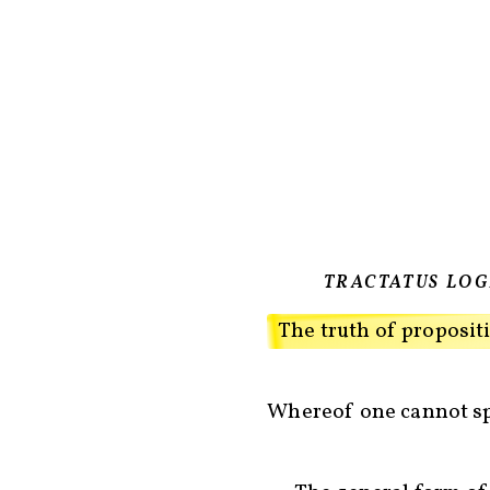
TRACTATUS LO
The truth of proposit
Whereof one cannot sp