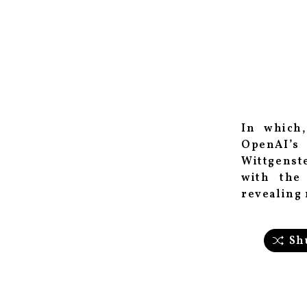
In which,
OpenAI’s 
Wittgenste
with the
revealing 
Sh