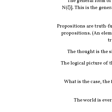
The general form of tr
N(ξ̅)]. This is the gene
Propositions are truth-f
propositions. (An elem
tr
The thought is the s
The logical picture of t
What is the case, the f
The world is ever