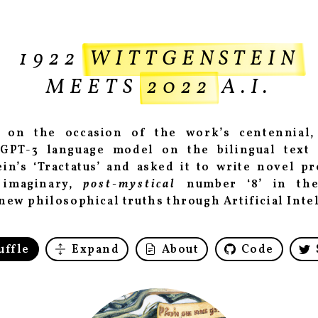
1922
WITTGENSTEIN
MEETS
2022
A.I.
 on the occasion of the work’s centennial,
GPT-3 language model on the bilingual text
in’s ‘Tractatus’ and asked it to write novel p
 imaginary,
post-mystical
number ‘8’ in th
new philosophical truths through Artificial Inte
uffle
Expand
About
Code