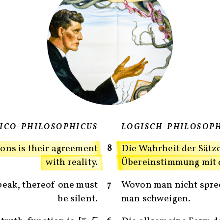
GICO-PHILOSOPHICUS
LOGISCH-PHILOSOP
8
ions is their agreement
Die Wahrheit der Sätze
with reality.
Übereinstimmung mit d
7
eak, thereof one must
Wovon man nicht spre
be silent.
man schweigen.