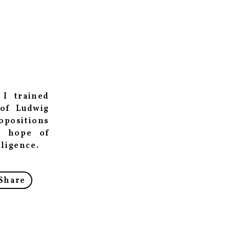
 I trained
 of Ludwig
ropositions
e hope of
lligence.
Share